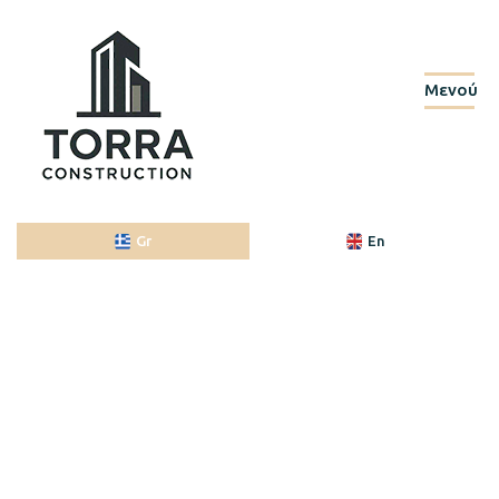
Μενού
Gr
En